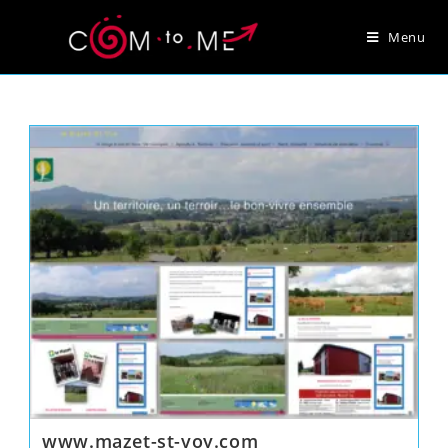
Skip
to
Menu
content
www.mazet-st-voy.com