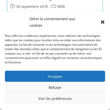
Post
Post
18 septembre 2018
WEB
published:
category:
Et voici notre dernière réalisation : le site du Mazet-
Gérer le consentement aux
St-Voy. On vous souhaite une bonne exploration,
cookies
qu'elle vous donne envie de visiter ce joli village
d'Auvergne.
Pour offrir les meilleures expériences, nous utilisons des technologies
telles que les cookies pour stocker et/ou accéder aux informations des
appareils. Le fait de consentir à ces technologies nous permettra de
www.mazet-
Continuer La Lecture
traiter des données telles que le comportement de navigation ou les ID
st-
uniques sur ce site. Le fait de ne pas consentir ou de retirer son
voy.com
consentement peut avoir un effet négatif sur certaines caractéristiques
et fonctions.
Accepter
CONTACT
Mentions légales & Politique de confidentialité
Refuser
tous droits réservés ® 2023 COM to ME
Voir les préférences