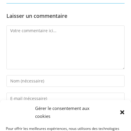
Laisser un commentaire
Comment
Enter
your
name
Enter
or
your
username
Gérer le consentement aux
email
Enter
to
cookies
address
your
comment
to
website
Pour offrir les meilleures expériences, nous utilisons des technologies